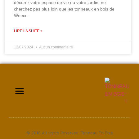
décorer votre espace de vie ou votre jardin, ne
cherchez pas plus loin que les tonneaux en bois de
Weeco.
LIRE LA SUITE »
12/07/2024
Aucun commentaire
Tonneau bar
Tonneau de vin
Tonneau décoration
Tonneau en bois
© 2018 All rights Reserved. Tonneau En Bois