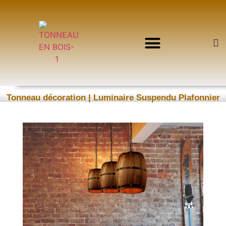
TONNEAU DE VIN
TONNEAU DÉCORATION
TONNEAU EN BOIS
Tonneau décoration | Luminaire Suspendu Plafonnier